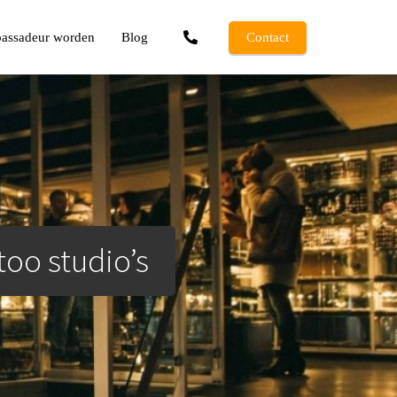
assadeur worden
Blog
Contact
too studio’s